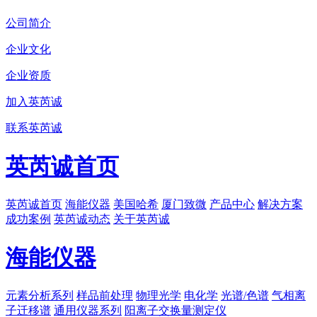
公司简介
企业文化
企业资质
加入英芮诚
联系英芮诚
英芮诚首页
英芮诚首页
海能仪器
美国哈希
厦门致微
产品中心
解决方案
成功案例
英芮诚动态
关于英芮诚
海能仪器
元素分析系列
样品前处理
物理光学
电化学
光谱/色谱
气相离
子迁移谱
通用仪器系列
阳离子交换量测定仪