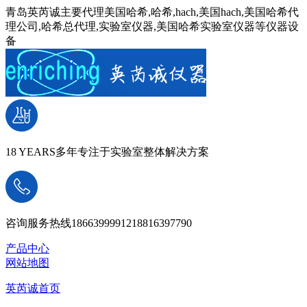
青岛英芮诚主要代理美国哈希,哈希,hach,美国hach,美国哈希代
理公司,哈希总代理,实验室仪器,美国哈希实验室仪器等仪器设
备
18 YEARS
多年专注于实验室整体解决方案
咨询服务热线
18663999912
18816397790
产品中心
网站地图
英芮诚首页