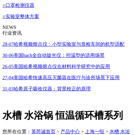
○
口罩检测仪器
○
实验室整体方案
NEWS
行业资讯
28-07
哈希视频熔点仪：小型实验室与质检车间的机型适配
30-06
美国hach全自动旋光仪：控温型的适用场景
26-05
美国哈希视频熔点仪在材料科学研究中的应用
27-04
美国哈希快速高压灭菌器在医疗与诊所场景下应用
31-03
哈希原子吸收仪器：背景校正的原理
水槽 水浴锅 恒温循环槽系列
您所在位置：
英芮诚首页
>
产品中心
>
上海一恒
>
水槽 水浴