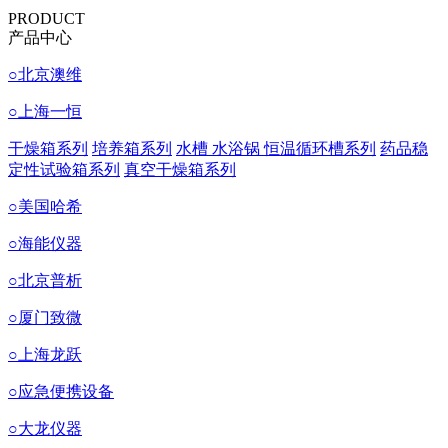
PRODUCT
产品中心
○
北京澳维
○
上海一恒
干燥箱系列
培养箱系列
水槽 水浴锅 恒温循环槽系列
药品稳
定性试验箱系列
真空干燥箱系列
○
美国哈希
○
海能仪器
○
北京普析
○
厦门致微
○
上海龙跃
○
应急便携设备
○
大龙仪器