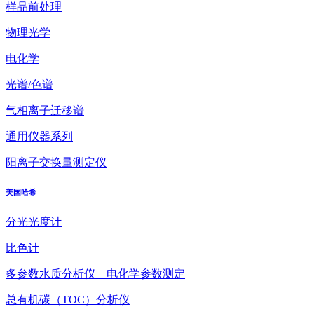
样品前处理
物理光学
电化学
光谱/色谱
气相离子迁移谱
通用仪器系列
阳离子交换量测定仪
美国哈希
分光光度计
比色计
多参数水质分析仪 – 电化学参数测定
总有机碳（TOC）分析仪