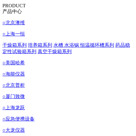
PRODUCT
产品中心
○
北京澳维
○
上海一恒
干燥箱系列
培养箱系列
水槽 水浴锅 恒温循环槽系列
药品稳
定性试验箱系列
真空干燥箱系列
○
美国哈希
○
海能仪器
○
北京普析
○
厦门致微
○
上海龙跃
○
应急便携设备
○
大龙仪器