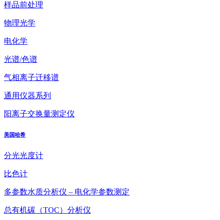
样品前处理
物理光学
电化学
光谱/色谱
气相离子迁移谱
通用仪器系列
阳离子交换量测定仪
美国哈希
分光光度计
比色计
多参数水质分析仪 – 电化学参数测定
总有机碳（TOC）分析仪