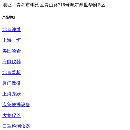
地址：青岛市李沧区青山路716号海尔鼎世华府B区
产品
导航
北京澳维
上海一恒
美国哈希
海能仪器
北京普析
厦门致微
上海龙跃
应急便携设备
大龙仪器
口罩检测仪器