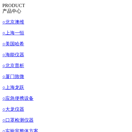
PRODUCT
产品中心
○
北京澳维
○
上海一恒
○
美国哈希
○
海能仪器
○
北京普析
○
厦门致微
○
上海龙跃
○
应急便携设备
○
大龙仪器
○
口罩检测仪器
○
实验室整体方案