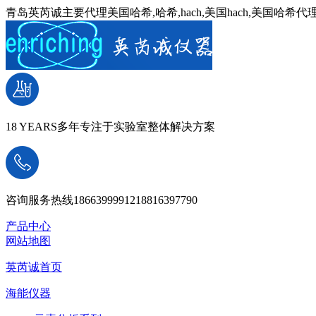
青岛英芮诚主要代理美国哈希,哈希,hach,美国hach,美国哈
18 YEARS
多年专注于实验室整体解决方案
咨询服务热线
18663999912
18816397790
产品中心
网站地图
英芮诚首页
海能仪器