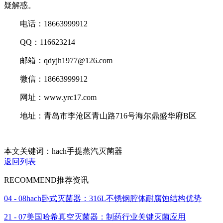
疑解惑。
电话：18663999912
QQ：116623214
邮箱：qdyjh1977@126.com
微信：18663999912
网址：www.yrc17.com
地址：青岛市李沧区青山路716号海尔鼎盛华府B区
本文关键词：hach手提蒸汽灭菌器
返回列表
RECOMMEND
推荐资讯
04 - 08
hach卧式灭菌器：316L不锈钢腔体耐腐蚀结构优势
21 - 07
美国哈希真空灭菌器：制药行业关键灭菌应用