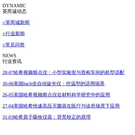
DYNAMIC
英芮诚动态
○
英芮城新闻
○
行业新闻
○
常见问答
NEWS
行业资讯
28-07
哈希视频熔点仪：小型实验室与质检车间的机型适配
30-06
美国hach全自动旋光仪：控温型的适用场景
26-05
美国哈希视频熔点仪在材料科学研究中的应用
27-04
美国哈希快速高压灭菌器在医疗与诊所场景下应用
31-03
哈希原子吸收仪器：背景校正的原理