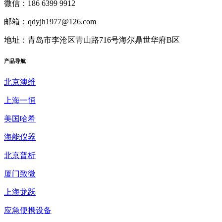
微信：186 6399 9912
邮箱：qdyjh1977@126.com
地址：青岛市李沧区青山路716号海尔鼎世华府B区
产品
导航
北京澳维
上海一恒
美国哈希
海能仪器
北京普析
厦门致微
上海龙跃
应急便携设备