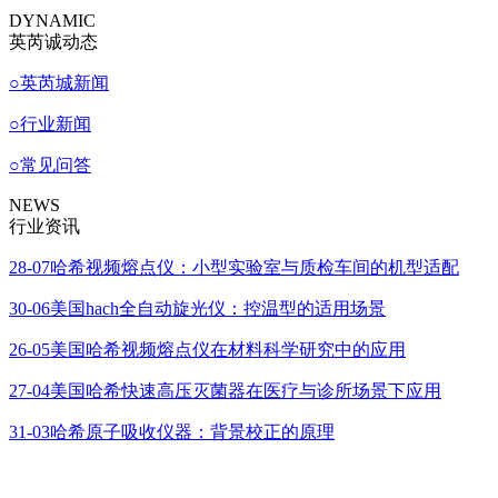
DYNAMIC
英芮诚动态
○
英芮城新闻
○
行业新闻
○
常见问答
NEWS
行业资讯
28-07
哈希视频熔点仪：小型实验室与质检车间的机型适配
30-06
美国hach全自动旋光仪：控温型的适用场景
26-05
美国哈希视频熔点仪在材料科学研究中的应用
27-04
美国哈希快速高压灭菌器在医疗与诊所场景下应用
31-03
哈希原子吸收仪器：背景校正的原理