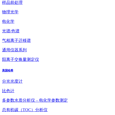
样品前处理
物理光学
电化学
光谱/色谱
气相离子迁移谱
通用仪器系列
阳离子交换量测定仪
美国哈希
分光光度计
比色计
多参数水质分析仪 – 电化学参数测定
总有机碳（TOC）分析仪