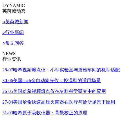
DYNAMIC
英芮诚动态
○
英芮城新闻
○
行业新闻
○
常见问答
NEWS
行业资讯
28-07
哈希视频熔点仪：小型实验室与质检车间的机型适配
30-06
美国hach全自动旋光仪：控温型的适用场景
26-05
美国哈希视频熔点仪在材料科学研究中的应用
27-04
美国哈希快速高压灭菌器在医疗与诊所场景下应用
31-03
哈希原子吸收仪器：背景校正的原理