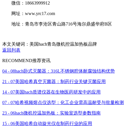
微信：18663999912
网址：www.yrc17.com
地址：青岛市李沧区青山路716号海尔鼎盛华府B区
本文关键词：美国hach青岛微机控温加热板品牌
返回列表
RECOMMEND
推荐资讯
04 - 08
hach卧式灭菌器：316L不锈钢腔体耐腐蚀结构优势
21 - 07
美国哈希真空灭菌器：制药行业关键灭菌应用
14 - 07
美国hach质谱仪器在生物医药研发中的应用
07 - 07
哈希视频熔点仪选型：化工企业需高温耐受与批量检测
23 - 06
hach微机控温加热板：实验室选型参数指南
15 - 06
美国哈希自动旋光仪在制药行业的应用