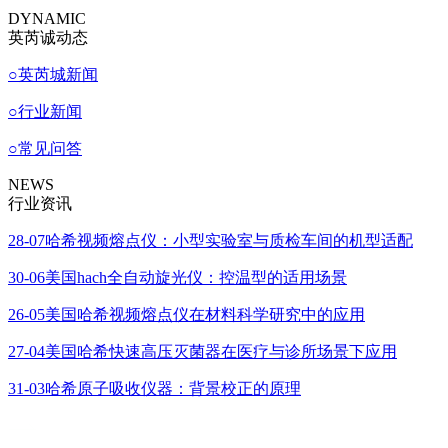
DYNAMIC
英芮诚动态
○
英芮城新闻
○
行业新闻
○
常见问答
NEWS
行业资讯
28-07
哈希视频熔点仪：小型实验室与质检车间的机型适配
30-06
美国hach全自动旋光仪：控温型的适用场景
26-05
美国哈希视频熔点仪在材料科学研究中的应用
27-04
美国哈希快速高压灭菌器在医疗与诊所场景下应用
31-03
哈希原子吸收仪器：背景校正的原理