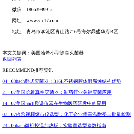
微信：18663999912
网址：www.yrc17.com
地址：青岛市李沧区青山路716号海尔鼎盛华府B区
本文关键词：美国哈希小型除臭灭菌器
返回列表
RECOMMEND
推荐资讯
04 - 08
hach卧式灭菌器：316L不锈钢腔体耐腐蚀结构优势
21 - 07
美国哈希真空灭菌器：制药行业关键灭菌应用
14 - 07
美国hach质谱仪器在生物医药研发中的应用
07 - 07
哈希视频熔点仪选型：化工企业需高温耐受与批量检测
23 - 06
hach微机控温加热板：实验室选型参数指南