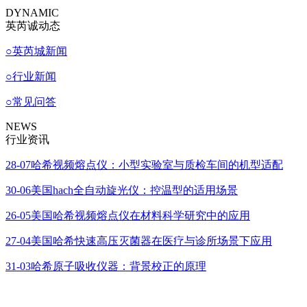
DYNAMIC
英芮诚动态
○
英芮城新闻
○
行业新闻
○
常见问答
NEWS
行业资讯
28-07
哈希视频熔点仪：小型实验室与质检车间的机型适配
30-06
美国hach全自动旋光仪：控温型的适用场景
26-05
美国哈希视频熔点仪在材料科学研究中的应用
27-04
美国哈希快速高压灭菌器在医疗与诊所场景下应用
31-03
哈希原子吸收仪器：背景校正的原理