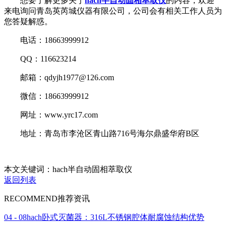
想要了解更多关于
hach半自动固相萃取仪
的内容，欢迎
来电询问青岛英芮城仪器有限公司，公司会有相关工作人员为
您答疑解惑。
电话：18663999912
QQ：116623214
邮箱：qdyjh1977@126.com
微信：18663999912
网址：www.yrc17.com
地址：青岛市李沧区青山路716号海尔鼎盛华府B区
本文关键词：hach半自动固相萃取仪
返回列表
RECOMMEND
推荐资讯
04 - 08
hach卧式灭菌器：316L不锈钢腔体耐腐蚀结构优势