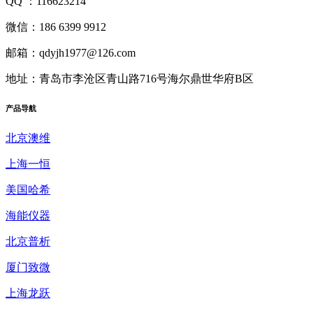
QQ ：116623214
微信：186 6399 9912
邮箱：qdyjh1977@126.com
地址：青岛市李沧区青山路716号海尔鼎世华府B区
产品
导航
北京澳维
上海一恒
美国哈希
海能仪器
北京普析
厦门致微
上海龙跃