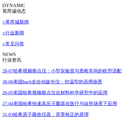
DYNAMIC
英芮诚动态
○
英芮城新闻
○
行业新闻
○
常见问答
NEWS
行业资讯
28-07
哈希视频熔点仪：小型实验室与质检车间的机型适配
30-06
美国hach全自动旋光仪：控温型的适用场景
26-05
美国哈希视频熔点仪在材料科学研究中的应用
27-04
美国哈希快速高压灭菌器在医疗与诊所场景下应用
31-03
哈希原子吸收仪器：背景校正的原理