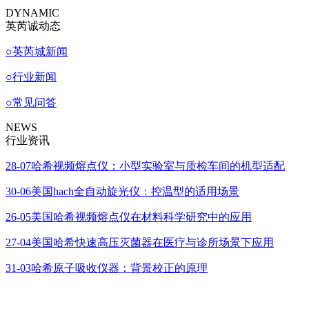
DYNAMIC
英芮诚动态
○
英芮城新闻
○
行业新闻
○
常见问答
NEWS
行业资讯
28-07
哈希视频熔点仪：小型实验室与质检车间的机型适配
30-06
美国hach全自动旋光仪：控温型的适用场景
26-05
美国哈希视频熔点仪在材料科学研究中的应用
27-04
美国哈希快速高压灭菌器在医疗与诊所场景下应用
31-03
哈希原子吸收仪器：背景校正的原理