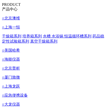
PRODUCT
产品中心
○
北京澳维
○
上海一恒
干燥箱系列
培养箱系列
水槽 水浴锅 恒温循环槽系列
药品稳
定性试验箱系列
真空干燥箱系列
○
美国哈希
○
海能仪器
○
北京普析
○
厦门致微
○
上海龙跃
○
应急便携设备
○
大龙仪器