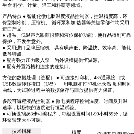
生命 科学、计量、轻工和科研等领域。
产品特点
● 智能化微电脑温度液晶控制器，控温精度高，环
保型制冷剂，压缩机、 循环泵和加 热器等关键零部件均采用
进口产品。
● 超温、低温声光跟踪报警和液位保护功能，使样品得到可靠
保护，不发生意外。
● 采用进口品牌压缩机，具有噪声低、降温快、效率高、能耗
低等特点。
● 配有强力压力吸入泵，为外设槽提供恒温源。
● 配有外置浴槽相连接的连接口。
方便的数据处理（选配）
● 可连接打印机、485通讯接口或
USB数据转移接口（U盘），用电脑和打印机记录温 度和时间
曲线，为试验过程中的数据储存与回放提供有力保证。
多段可编程液晶控制器
● 微电脑程序控制温度、时间及升温
速率，以极快的速度进行恒温试验。
● 可预设7组63步可编程序，每组设置时间1-99小时59分，循
环泵转速大小可调。
技术指标
精度