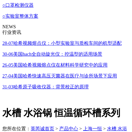
○
口罩检测仪器
○
实验室整体方案
NEWS
行业资讯
28-07
哈希视频熔点仪：小型实验室与质检车间的机型适配
30-06
美国hach全自动旋光仪：控温型的适用场景
26-05
美国哈希视频熔点仪在材料科学研究中的应用
27-04
美国哈希快速高压灭菌器在医疗与诊所场景下应用
31-03
哈希原子吸收仪器：背景校正的原理
水槽 水浴锅 恒温循环槽系列
您所在位置：
英芮诚首页
>
产品中心
>
上海一恒
>
水槽 水浴