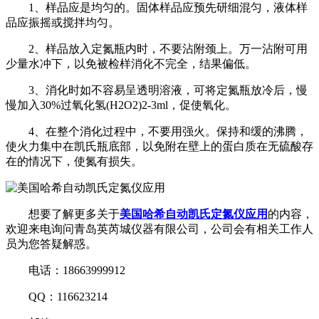
1、样品应是均匀的。固体样品应预先研细混匀，液体样
品应振摇或搅拌均匀。
2、样品放入定氮瓶内时，不要沾附颈上。万一沾附可用
少量水冲下，以免被检样消化不完全，结果偏低。
3、消化时如不容易呈透明溶液，可将定氮瓶放冷后，慢
慢加入30%过氧化氢(H2O2)2-3ml，促使氧化。
4、在整个消化过程中，不要用强火。保持和缓的沸腾，
使火力集中在凯氏瓶底部，以免附在壁上的蛋白质在无硫酸存
在的情况下，使氮有损失。
想要了解更多关于
美国哈希自动凯氏定氮仪应用
的内容，
欢迎来电询问青岛英芮城仪器有限公司，公司会有相关工作人
员为您答疑解惑。
电话：18663999912
QQ：116623214