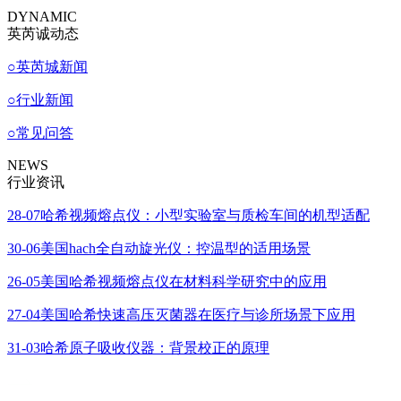
DYNAMIC
英芮诚动态
○
英芮城新闻
○
行业新闻
○
常见问答
NEWS
行业资讯
28-07
哈希视频熔点仪：小型实验室与质检车间的机型适配
30-06
美国hach全自动旋光仪：控温型的适用场景
26-05
美国哈希视频熔点仪在材料科学研究中的应用
27-04
美国哈希快速高压灭菌器在医疗与诊所场景下应用
31-03
哈希原子吸收仪器：背景校正的原理