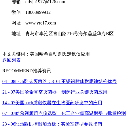
邮箱：qdyjh1977@126.com
微信：18663999912
网址：www.yrc17.com
地址：青岛市李沧区青山路716号海尔鼎盛华府B区
本文关键词：美国哈希自动凯氏定氮仪应用
返回列表
RECOMMEND
推荐资讯
04 - 08
hach卧式灭菌器：316L不锈钢腔体耐腐蚀结构优势
21 - 07
美国哈希真空灭菌器：制药行业关键灭菌应用
14 - 07
美国hach质谱仪器在生物医药研发中的应用
07 - 07
哈希视频熔点仪选型：化工企业需高温耐受与批量检测
23 - 06
hach微机控温加热板：实验室选型参数指南