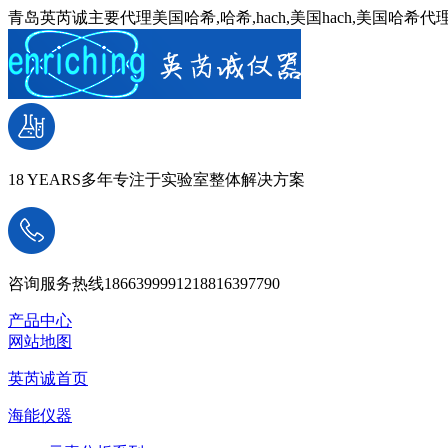
青岛英芮诚主要代理美国哈希,哈希,hach,美国hach,美国哈
18 YEARS
多年专注于实验室整体解决方案
咨询服务热线
18663999912
18816397790
产品中心
网站地图
英芮诚首页
海能仪器