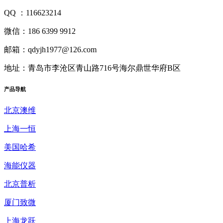
QQ ：116623214
微信：186 6399 9912
邮箱：qdyjh1977@126.com
地址：青岛市李沧区青山路716号海尔鼎世华府B区
产品
导航
北京澳维
上海一恒
美国哈希
海能仪器
北京普析
厦门致微
上海龙跃