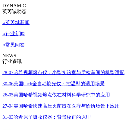
DYNAMIC
英芮诚动态
○
英芮城新闻
○
行业新闻
○
常见问答
NEWS
行业资讯
28-07
哈希视频熔点仪：小型实验室与质检车间的机型适配
30-06
美国hach全自动旋光仪：控温型的适用场景
26-05
美国哈希视频熔点仪在材料科学研究中的应用
27-04
美国哈希快速高压灭菌器在医疗与诊所场景下应用
31-03
哈希原子吸收仪器：背景校正的原理