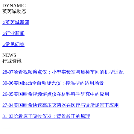
DYNAMIC
英芮诚动态
○
英芮城新闻
○
行业新闻
○
常见问答
NEWS
行业资讯
28-07
哈希视频熔点仪：小型实验室与质检车间的机型适配
30-06
美国hach全自动旋光仪：控温型的适用场景
26-05
美国哈希视频熔点仪在材料科学研究中的应用
27-04
美国哈希快速高压灭菌器在医疗与诊所场景下应用
31-03
哈希原子吸收仪器：背景校正的原理