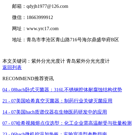
邮箱：qdyjh1977@126.com
微信：18663999912
网址：www.yrc17.com
地址：青岛市李沧区青山路716号海尔鼎盛华府B区
本文关键词：紫外分光光度计 青岛紫外分光光度计
返回列表
RECOMMEND
推荐资讯
04 - 08
hach卧式灭菌器：316L不锈钢腔体耐腐蚀结构优势
21 - 07
美国哈希真空灭菌器：制药行业关键灭菌应用
14 - 07
美国hach质谱仪器在生物医药研发中的应用
07 - 07
哈希视频熔点仪选型：化工企业需高温耐受与批量检测
23 - 06
hach微机控温加热板：实验室选型参数指南