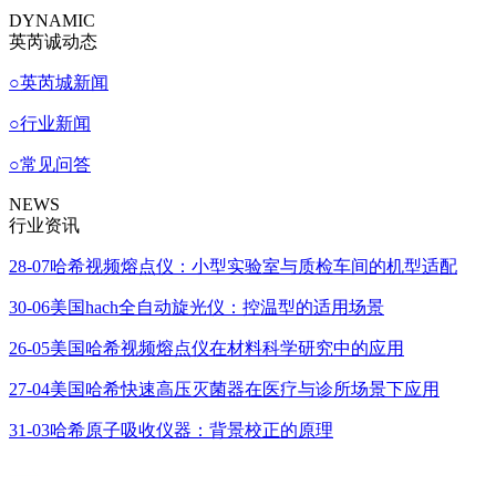
DYNAMIC
英芮诚动态
○
英芮城新闻
○
行业新闻
○
常见问答
NEWS
行业资讯
28-07
哈希视频熔点仪：小型实验室与质检车间的机型适配
30-06
美国hach全自动旋光仪：控温型的适用场景
26-05
美国哈希视频熔点仪在材料科学研究中的应用
27-04
美国哈希快速高压灭菌器在医疗与诊所场景下应用
31-03
哈希原子吸收仪器：背景校正的原理