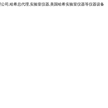
希代理公司,哈希总代理,实验室仪器,美国哈希实验室仪器等仪器设备