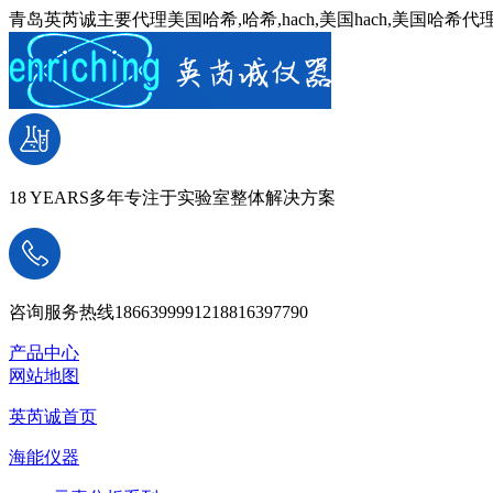
青岛英芮诚主要代理美国哈希,哈希,hach,美国hach,美国哈
18 YEARS
多年专注于实验室整体解决方案
咨询服务热线
18663999912
18816397790
产品中心
网站地图
英芮诚首页
海能仪器