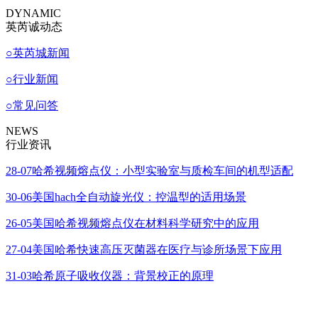
DYNAMIC
英芮诚动态
○
英芮城新闻
○
行业新闻
○
常见问答
NEWS
行业资讯
28-07
哈希视频熔点仪：小型实验室与质检车间的机型适配
30-06
美国hach全自动旋光仪：控温型的适用场景
26-05
美国哈希视频熔点仪在材料科学研究中的应用
27-04
美国哈希快速高压灭菌器在医疗与诊所场景下应用
31-03
哈希原子吸收仪器：背景校正的原理