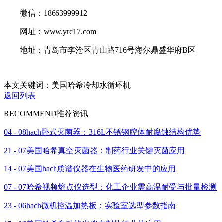
微信：18663999912
网址：www.yrc17.com
地址：青岛市李沧区青山路716号海尔鼎盛华府B区
本文关键词：美国哈希冷却水循环机
返回列表
RECOMMEND
推荐资讯
04 - 08
hach卧式灭菌器：316L不锈钢腔体耐腐蚀结构优势
21 - 07
美国哈希真空灭菌器：制药行业关键灭菌应用
14 - 07
美国hach质谱仪器在生物医药研发中的应用
07 - 07
哈希视频熔点仪选型：化工企业需高温耐受与批量检测
23 - 06
hach微机控温加热板：实验室选型参数指南