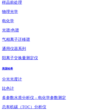
样品前处理
物理光学
电化学
光谱/色谱
气相离子迁移谱
通用仪器系列
阳离子交换量测定仪
美国哈希
分光光度计
比色计
多参数水质分析仪 – 电化学参数测定
总有机碳（TOC）分析仪