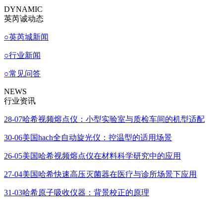
DYNAMIC
英芮诚动态
○
英芮城新闻
○
行业新闻
○
常见问答
NEWS
行业资讯
28-07
哈希视频熔点仪：小型实验室与质检车间的机型适配
30-06
美国hach全自动旋光仪：控温型的适用场景
26-05
美国哈希视频熔点仪在材料科学研究中的应用
27-04
美国哈希快速高压灭菌器在医疗与诊所场景下应用
31-03
哈希原子吸收仪器：背景校正的原理