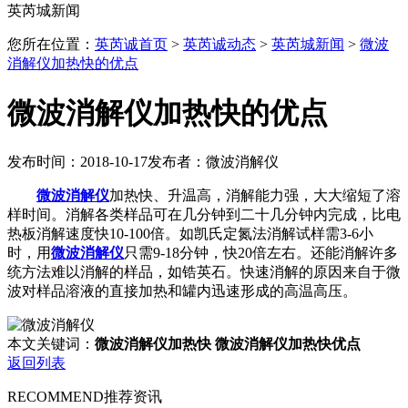
英芮城新闻
您所在位置：
英芮诚首页
>
英芮诚动态
>
英芮城新闻
>
微波
消解仪加热快的优点
微波消解仪加热快的优点
发布时间：2018-10-17
发布者：微波消解仪
微波消解仪
加热快、升温高，消解能力强，大大缩短了溶
样时间。消解各类样品可在几分钟到二十几分钟内完成，比电
热板消解速度快10-100倍。如凯氏定氮法消解试样需3-6小
时，用
微波消解仪
只需9-18分钟，快20倍左右。还能消解许多
统方法难以消解的样品，如锆英石。快速消解的原因来自于微
波对样品溶液的直接加热和罐内迅速形成的高温高压。
本文关键词：
微波消解仪加热快
微波消解仪加热快优点
返回列表
RECOMMEND
推荐资讯