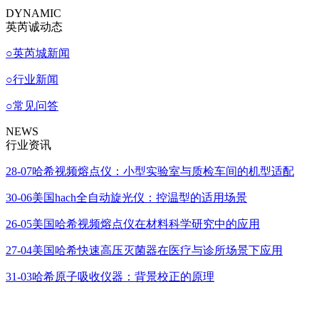
DYNAMIC
英芮诚动态
○
英芮城新闻
○
行业新闻
○
常见问答
NEWS
行业资讯
28-07
哈希视频熔点仪：小型实验室与质检车间的机型适配
30-06
美国hach全自动旋光仪：控温型的适用场景
26-05
美国哈希视频熔点仪在材料科学研究中的应用
27-04
美国哈希快速高压灭菌器在医疗与诊所场景下应用
31-03
哈希原子吸收仪器：背景校正的原理