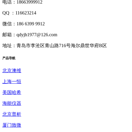
电话：18663999912
QQ ：116623214
微信：186 6399 9912
邮箱：qdyjh1977@126.com
地址：青岛市李沧区青山路716号海尔鼎世华府B区
产品
导航
北京澳维
上海一恒
美国哈希
海能仪器
北京普析
厦门致微