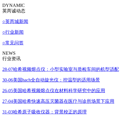
DYNAMIC
英芮诚动态
○
英芮城新闻
○
行业新闻
○
常见问答
NEWS
行业资讯
28-07
哈希视频熔点仪：小型实验室与质检车间的机型适配
30-06
美国hach全自动旋光仪：控温型的适用场景
26-05
美国哈希视频熔点仪在材料科学研究中的应用
27-04
美国哈希快速高压灭菌器在医疗与诊所场景下应用
31-03
哈希原子吸收仪器：背景校正的原理