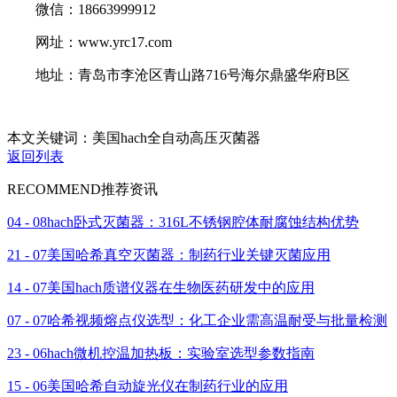
微信：18663999912
网址：www.yrc17.com
地址：青岛市李沧区青山路716号海尔鼎盛华府B区
本文关键词：美国hach全自动高压灭菌器
返回列表
RECOMMEND
推荐资讯
04 - 08
hach卧式灭菌器：316L不锈钢腔体耐腐蚀结构优势
21 - 07
美国哈希真空灭菌器：制药行业关键灭菌应用
14 - 07
美国hach质谱仪器在生物医药研发中的应用
07 - 07
哈希视频熔点仪选型：化工企业需高温耐受与批量检测
23 - 06
hach微机控温加热板：实验室选型参数指南
15 - 06
美国哈希自动旋光仪在制药行业的应用