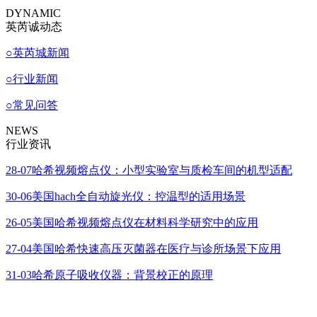
DYNAMIC
英芮诚动态
○
英芮城新闻
○
行业新闻
○
常见问答
NEWS
行业资讯
28-07
哈希视频熔点仪：小型实验室与质检车间的机型适配
30-06
美国hach全自动旋光仪：控温型的适用场景
26-05
美国哈希视频熔点仪在材料科学研究中的应用
27-04
美国哈希快速高压灭菌器在医疗与诊所场景下应用
31-03
哈希原子吸收仪器：背景校正的原理