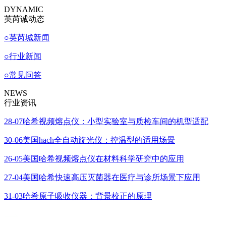
DYNAMIC
英芮诚动态
○
英芮城新闻
○
行业新闻
○
常见问答
NEWS
行业资讯
28-07
哈希视频熔点仪：小型实验室与质检车间的机型适配
30-06
美国hach全自动旋光仪：控温型的适用场景
26-05
美国哈希视频熔点仪在材料科学研究中的应用
27-04
美国哈希快速高压灭菌器在医疗与诊所场景下应用
31-03
哈希原子吸收仪器：背景校正的原理