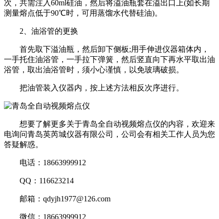
次，共需注入60ml硅油，然后将溢油瓶套在溢出口上(如长期
测量熔点低于90℃时，可用蒸馏水代替硅油)。
2、油浴管的更换
首先取下溢油瓶，然后卸下侧板;用手伸进仪器箱体内，
一手托住油浴管，一手拉下弹簧，然后竖直向下再水平取出油
浴管，取出油浴管时，须小心谨慎，以免玻璃破损。
把油管装入仪器内，按上述方法相反次序进行。
想要了解更多关于青岛全自动视频熔点仪的内容，欢迎来
电询问青岛英芮城仪器有限公司，公司会有相关工作人员为您
答疑解惑。
电话：18663999912
QQ：116623214
邮箱：qdyjh1977@126.com
微信：18663999912