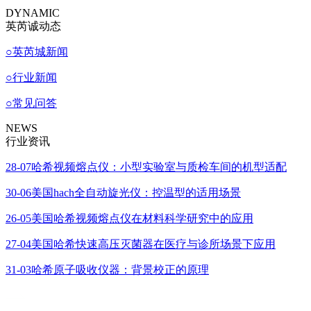
DYNAMIC
英芮诚动态
○
英芮城新闻
○
行业新闻
○
常见问答
NEWS
行业资讯
28-07
哈希视频熔点仪：小型实验室与质检车间的机型适配
30-06
美国hach全自动旋光仪：控温型的适用场景
26-05
美国哈希视频熔点仪在材料科学研究中的应用
27-04
美国哈希快速高压灭菌器在医疗与诊所场景下应用
31-03
哈希原子吸收仪器：背景校正的原理