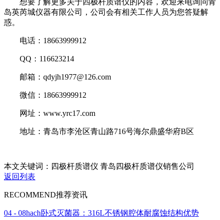
想要了解更多关于四极杆质谱仪的内容，欢迎来电询问青
岛英芮城仪器有限公司，公司会有相关工作人员为您答疑解
惑。
电话：18663999912
QQ：116623214
邮箱：qdyjh1977@126.com
微信：18663999912
网址：www.yrc17.com
地址：青岛市李沧区青山路716号海尔鼎盛华府B区
本文关键词：四极杆质谱仪 青岛四极杆质谱仪销售公司
返回列表
RECOMMEND
推荐资讯
04 - 08
hach卧式灭菌器：316L不锈钢腔体耐腐蚀结构优势