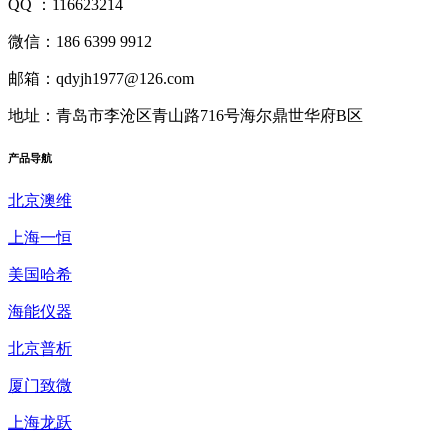
QQ ：116623214
微信：186 6399 9912
邮箱：qdyjh1977@126.com
地址：青岛市李沧区青山路716号海尔鼎世华府B区
产品
导航
北京澳维
上海一恒
美国哈希
海能仪器
北京普析
厦门致微
上海龙跃