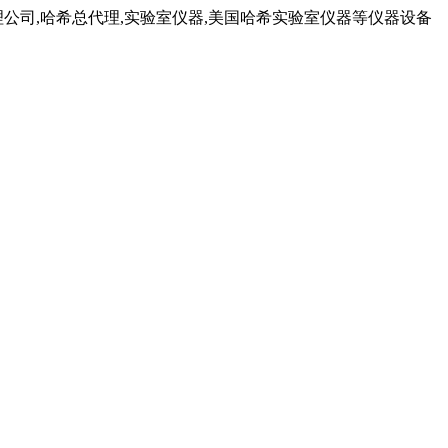
希代理公司,哈希总代理,实验室仪器,美国哈希实验室仪器等仪器设备