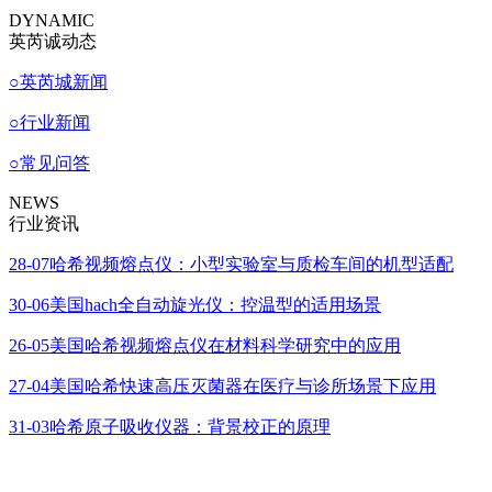
DYNAMIC
英芮诚动态
○
英芮城新闻
○
行业新闻
○
常见问答
NEWS
行业资讯
28-07
哈希视频熔点仪：小型实验室与质检车间的机型适配
30-06
美国hach全自动旋光仪：控温型的适用场景
26-05
美国哈希视频熔点仪在材料科学研究中的应用
27-04
美国哈希快速高压灭菌器在医疗与诊所场景下应用
31-03
哈希原子吸收仪器：背景校正的原理