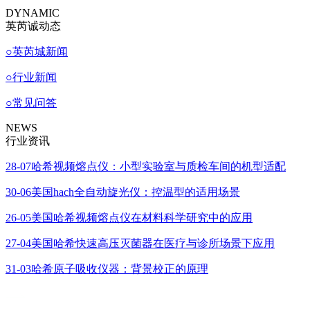
DYNAMIC
英芮诚动态
○
英芮城新闻
○
行业新闻
○
常见问答
NEWS
行业资讯
28-07
哈希视频熔点仪：小型实验室与质检车间的机型适配
30-06
美国hach全自动旋光仪：控温型的适用场景
26-05
美国哈希视频熔点仪在材料科学研究中的应用
27-04
美国哈希快速高压灭菌器在医疗与诊所场景下应用
31-03
哈希原子吸收仪器：背景校正的原理