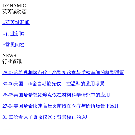
DYNAMIC
英芮诚动态
○
英芮城新闻
○
行业新闻
○
常见问答
NEWS
行业资讯
28-07
哈希视频熔点仪：小型实验室与质检车间的机型适配
30-06
美国hach全自动旋光仪：控温型的适用场景
26-05
美国哈希视频熔点仪在材料科学研究中的应用
27-04
美国哈希快速高压灭菌器在医疗与诊所场景下应用
31-03
哈希原子吸收仪器：背景校正的原理