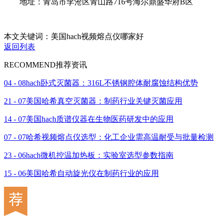
地址：青岛市李沧区青山路716号海尔鼎盛华府B区
本文关键词：美国hach视频熔点仪哪家好
返回列表
RECOMMEND
推荐资讯
04 - 08
hach卧式灭菌器：316L不锈钢腔体耐腐蚀结构优势
21 - 07
美国哈希真空灭菌器：制药行业关键灭菌应用
14 - 07
美国hach质谱仪器在生物医药研发中的应用
07 - 07
哈希视频熔点仪选型：化工企业需高温耐受与批量检测
23 - 06
hach微机控温加热板：实验室选型参数指南
15 - 06
美国哈希自动旋光仪在制药行业的应用