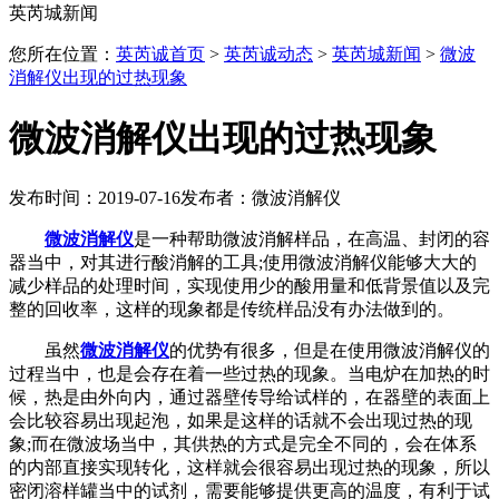
英芮城新闻
您所在位置：
英芮诚首页
>
英芮诚动态
>
英芮城新闻
>
微波
消解仪出现的过热现象
微波消解仪出现的过热现象
发布时间：2019-07-16
发布者：微波消解仪
微波消解仪
是一种帮助微波消解样品，在高温、封闭的容
器当中，对其进行酸消解的工具;使用微波消解仪能够大大的
减少样品的处理时间，实现使用少的酸用量和低背景值以及完
整的回收率，这样的现象都是传统样品没有办法做到的。
虽然
微波消解仪
的优势有很多，但是在使用微波消解仪的
过程当中，也是会存在着一些过热的现象。当电炉在加热的时
候，热是由外向内，通过器壁传导给试样的，在器壁的表面上
会比较容易出现起泡，如果是这样的话就不会出现过热的现
象;而在微波场当中，其供热的方式是完全不同的，会在体系
的内部直接实现转化，这样就会很容易出现过热的现象，所以
密闭溶样罐当中的试剂，需要能够提供更高的温度，有利于试