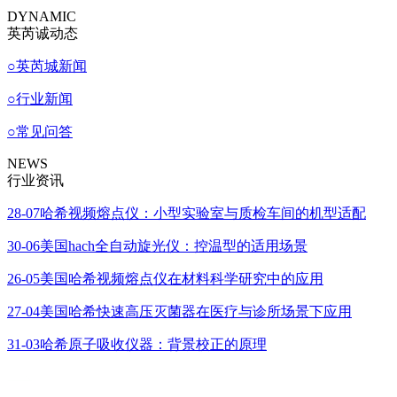
DYNAMIC
英芮诚动态
○
英芮城新闻
○
行业新闻
○
常见问答
NEWS
行业资讯
28-07
哈希视频熔点仪：小型实验室与质检车间的机型适配
30-06
美国hach全自动旋光仪：控温型的适用场景
26-05
美国哈希视频熔点仪在材料科学研究中的应用
27-04
美国哈希快速高压灭菌器在医疗与诊所场景下应用
31-03
哈希原子吸收仪器：背景校正的原理