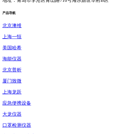
地址：青岛市李沧区青山路716号海尔鼎世华府B区
产品
导航
北京澳维
上海一恒
美国哈希
海能仪器
北京普析
厦门致微
上海龙跃
应急便携设备
大龙仪器
口罩检测仪器