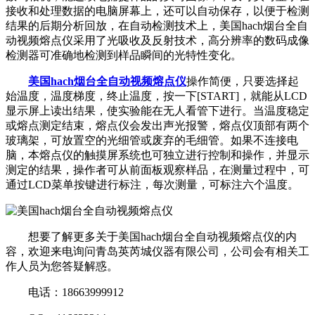
接收和处理数据的电脑屏幕上，还可以自动保存，以便于检测
结果的后期分析回放，在自动检测技术上，美国hach烟台全自
动视频熔点仪采用了光吸收及反射技术，高分辨率的数码成像
检测器可准确地检测到样品瞬间的光特性变化。
美国hach烟台全自动视频熔点仪
操作简便，只要选择起
始温度，温度梯度，终止温度，按一下[START]，就能从LCD
显示屏上读出结果，使实验能在无人看管下进行。当温度稳定
或熔点测定结束，熔点仪会发出声光报警，熔点仪顶部有两个
玻璃架，可放置空的光细管或废弃的毛细管。如果不连接电
脑，本熔点仪的触摸屏系统也可独立进行控制和操作，并显示
测定的结果，操作者可从前面板观察样品，在测量过程中，可
通过LCD菜单按键进行标注，每次测量，可标注六个温度。
想要了解更多关于美国hach烟台全自动视频熔点仪的内
容，欢迎来电询问青岛英芮城仪器有限公司，公司会有相关工
作人员为您答疑解惑。
电话：18663999912