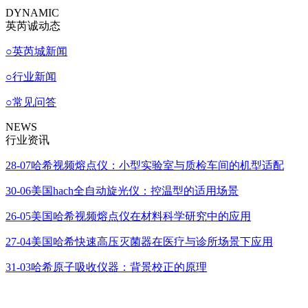
DYNAMIC
英芮诚动态
○
英芮城新闻
○
行业新闻
○
常见问答
NEWS
行业资讯
28-07
哈希视频熔点仪：小型实验室与质检车间的机型适配
30-06
美国hach全自动旋光仪：控温型的适用场景
26-05
美国哈希视频熔点仪在材料科学研究中的应用
27-04
美国哈希快速高压灭菌器在医疗与诊所场景下应用
31-03
哈希原子吸收仪器：背景校正的原理