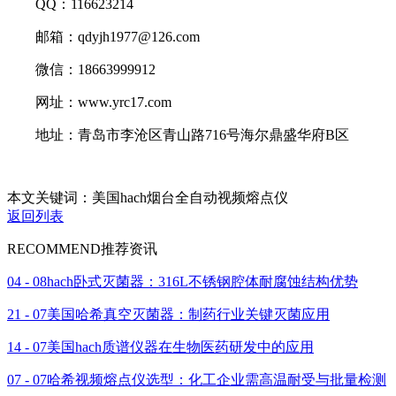
QQ：116623214
邮箱：qdyjh1977@126.com
微信：18663999912
网址：www.yrc17.com
地址：青岛市李沧区青山路716号海尔鼎盛华府B区
本文关键词：美国hach烟台全自动视频熔点仪
返回列表
RECOMMEND
推荐资讯
04 - 08
hach卧式灭菌器：316L不锈钢腔体耐腐蚀结构优势
21 - 07
美国哈希真空灭菌器：制药行业关键灭菌应用
14 - 07
美国hach质谱仪器在生物医药研发中的应用
07 - 07
哈希视频熔点仪选型：化工企业需高温耐受与批量检测