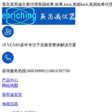
青岛英芮诚主要代理美国哈希,哈希,hach,美国hach,美国哈
18 YEARS
多年专注于实验室整体解决方案
咨询服务热线
18663999912
18816397790
产品中心
网站地图
英芮诚首页
海能仪器