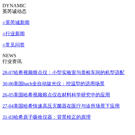
DYNAMIC
英芮诚动态
○
英芮城新闻
○
行业新闻
○
常见问答
NEWS
行业资讯
28-07
哈希视频熔点仪：小型实验室与质检车间的机型适配
30-06
美国hach全自动旋光仪：控温型的适用场景
26-05
美国哈希视频熔点仪在材料科学研究中的应用
27-04
美国哈希快速高压灭菌器在医疗与诊所场景下应用
31-03
哈希原子吸收仪器：背景校正的原理