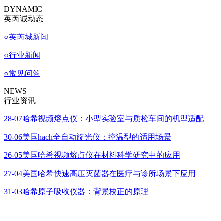
DYNAMIC
英芮诚动态
○
英芮城新闻
○
行业新闻
○
常见问答
NEWS
行业资讯
28-07
哈希视频熔点仪：小型实验室与质检车间的机型适配
30-06
美国hach全自动旋光仪：控温型的适用场景
26-05
美国哈希视频熔点仪在材料科学研究中的应用
27-04
美国哈希快速高压灭菌器在医疗与诊所场景下应用
31-03
哈希原子吸收仪器：背景校正的原理