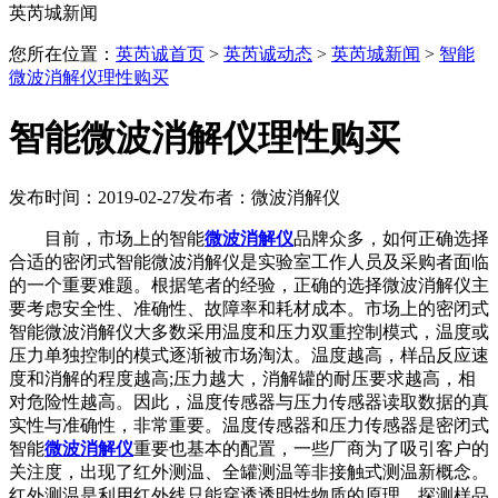
英芮城新闻
您所在位置：
英芮诚首页
>
英芮诚动态
>
英芮城新闻
>
智能
微波消解仪理性购买
智能微波消解仪理性购买
发布时间：2019-02-27
发布者：微波消解仪
目前，市场上的智能
微波消解仪
品牌众多，如何正确选择
合适的密闭式智能微波消解仪是实验室工作人员及采购者面临
的一个重要难题。根据笔者的经验，正确的选择微波消解仪主
要考虑安全性、准确性、故障率和耗材成本。市场上的密闭式
智能微波消解仪大多数采用温度和压力双重控制模式，温度或
压力单独控制的模式逐渐被市场淘汰。温度越高，样品反应速
度和消解的程度越高;压力越大，消解罐的耐压要求越高，相
对危险性越高。因此，温度传感器与压力传感器读取数据的真
实性与准确性，非常重要。温度传感器和压力传感器是密闭式
智能
微波消解仪
重要也基本的配置，一些厂商为了吸引客户的
关注度，出现了红外测温、全罐测温等非接触式测温新概念。
红外测温是利用红外线只能穿透透明性物质的原理，探测样品