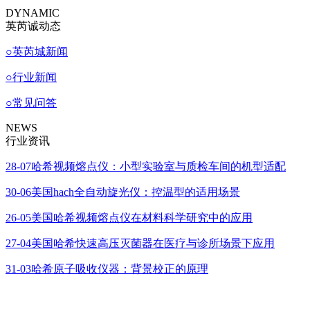
DYNAMIC
英芮诚动态
○
英芮城新闻
○
行业新闻
○
常见问答
NEWS
行业资讯
28-07
哈希视频熔点仪：小型实验室与质检车间的机型适配
30-06
美国hach全自动旋光仪：控温型的适用场景
26-05
美国哈希视频熔点仪在材料科学研究中的应用
27-04
美国哈希快速高压灭菌器在医疗与诊所场景下应用
31-03
哈希原子吸收仪器：背景校正的原理