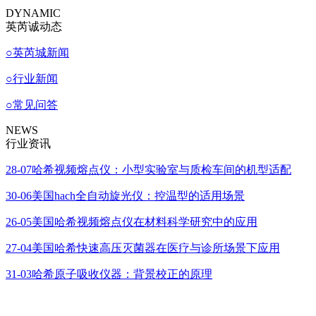
DYNAMIC
英芮诚动态
○
英芮城新闻
○
行业新闻
○
常见问答
NEWS
行业资讯
28-07
哈希视频熔点仪：小型实验室与质检车间的机型适配
30-06
美国hach全自动旋光仪：控温型的适用场景
26-05
美国哈希视频熔点仪在材料科学研究中的应用
27-04
美国哈希快速高压灭菌器在医疗与诊所场景下应用
31-03
哈希原子吸收仪器：背景校正的原理