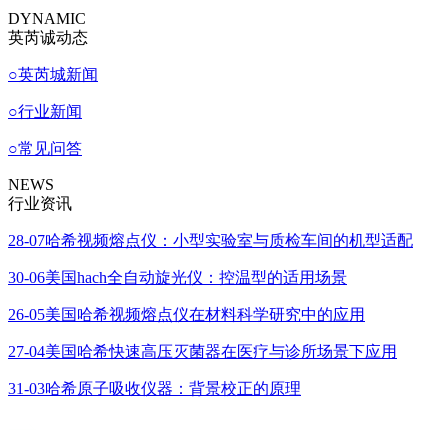
DYNAMIC
英芮诚动态
○
英芮城新闻
○
行业新闻
○
常见问答
NEWS
行业资讯
28-07
哈希视频熔点仪：小型实验室与质检车间的机型适配
30-06
美国hach全自动旋光仪：控温型的适用场景
26-05
美国哈希视频熔点仪在材料科学研究中的应用
27-04
美国哈希快速高压灭菌器在医疗与诊所场景下应用
31-03
哈希原子吸收仪器：背景校正的原理