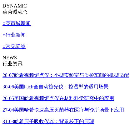
DYNAMIC
英芮诚动态
○
英芮城新闻
○
行业新闻
○
常见问答
NEWS
行业资讯
28-07
哈希视频熔点仪：小型实验室与质检车间的机型适配
30-06
美国hach全自动旋光仪：控温型的适用场景
26-05
美国哈希视频熔点仪在材料科学研究中的应用
27-04
美国哈希快速高压灭菌器在医疗与诊所场景下应用
31-03
哈希原子吸收仪器：背景校正的原理