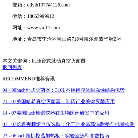
邮箱：qdyjh1977@126.com
微信：18663999912
网址：www.yrc17.com
地址：青岛市李沧区青山路716号海尔鼎盛华府B区
本文关键词：hach台式脉动真空灭菌器
返回列表
RECOMMEND
推荐资讯
04 - 08
hach卧式灭菌器：316L不锈钢腔体耐腐蚀结构优势
21 - 07
美国哈希真空灭菌器：制药行业关键灭菌应用
14 - 07
美国hach质谱仪器在生物医药研发中的应用
07 - 07
哈希视频熔点仪选型：化工企业需高温耐受与批量检测
23 - 06
hach微机控温加热板：实验室选型参数指南