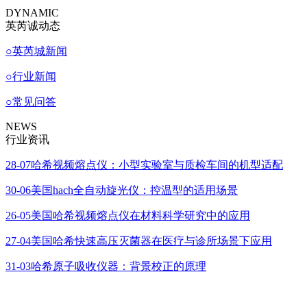
DYNAMIC
英芮诚动态
○
英芮城新闻
○
行业新闻
○
常见问答
NEWS
行业资讯
28-07
哈希视频熔点仪：小型实验室与质检车间的机型适配
30-06
美国hach全自动旋光仪：控温型的适用场景
26-05
美国哈希视频熔点仪在材料科学研究中的应用
27-04
美国哈希快速高压灭菌器在医疗与诊所场景下应用
31-03
哈希原子吸收仪器：背景校正的原理