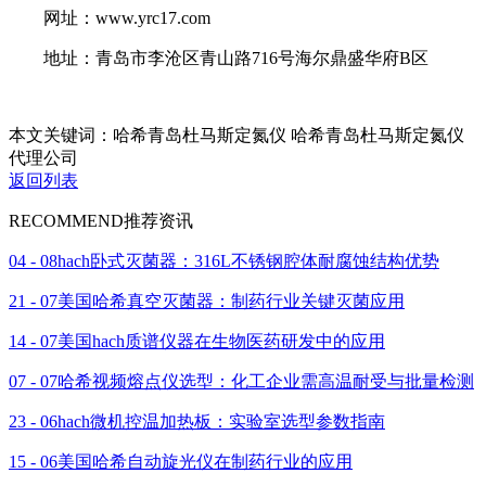
网址：www.yrc17.com
地址：青岛市李沧区青山路716号海尔鼎盛华府B区
本文关键词：哈希青岛杜马斯定氮仪 哈希青岛杜马斯定氮仪
代理公司
返回列表
RECOMMEND
推荐资讯
04 - 08
hach卧式灭菌器：316L不锈钢腔体耐腐蚀结构优势
21 - 07
美国哈希真空灭菌器：制药行业关键灭菌应用
14 - 07
美国hach质谱仪器在生物医药研发中的应用
07 - 07
哈希视频熔点仪选型：化工企业需高温耐受与批量检测
23 - 06
hach微机控温加热板：实验室选型参数指南
15 - 06
美国哈希自动旋光仪在制药行业的应用