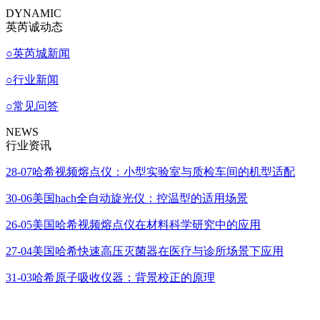
DYNAMIC
英芮诚动态
○
英芮城新闻
○
行业新闻
○
常见问答
NEWS
行业资讯
28-07
哈希视频熔点仪：小型实验室与质检车间的机型适配
30-06
美国hach全自动旋光仪：控温型的适用场景
26-05
美国哈希视频熔点仪在材料科学研究中的应用
27-04
美国哈希快速高压灭菌器在医疗与诊所场景下应用
31-03
哈希原子吸收仪器：背景校正的原理