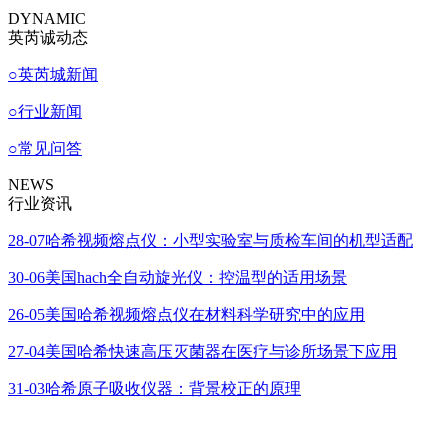
DYNAMIC
英芮诚动态
○
英芮城新闻
○
行业新闻
○
常见问答
NEWS
行业资讯
28-07
哈希视频熔点仪：小型实验室与质检车间的机型适配
30-06
美国hach全自动旋光仪：控温型的适用场景
26-05
美国哈希视频熔点仪在材料科学研究中的应用
27-04
美国哈希快速高压灭菌器在医疗与诊所场景下应用
31-03
哈希原子吸收仪器：背景校正的原理