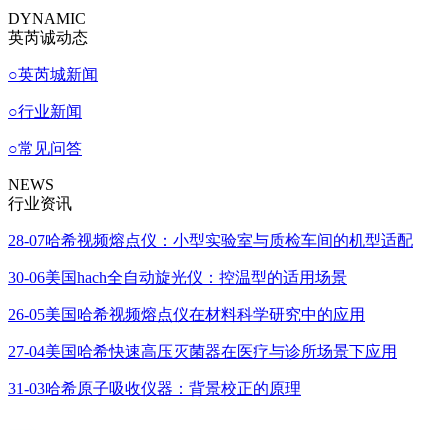
DYNAMIC
英芮诚动态
○
英芮城新闻
○
行业新闻
○
常见问答
NEWS
行业资讯
28-07
哈希视频熔点仪：小型实验室与质检车间的机型适配
30-06
美国hach全自动旋光仪：控温型的适用场景
26-05
美国哈希视频熔点仪在材料科学研究中的应用
27-04
美国哈希快速高压灭菌器在医疗与诊所场景下应用
31-03
哈希原子吸收仪器：背景校正的原理