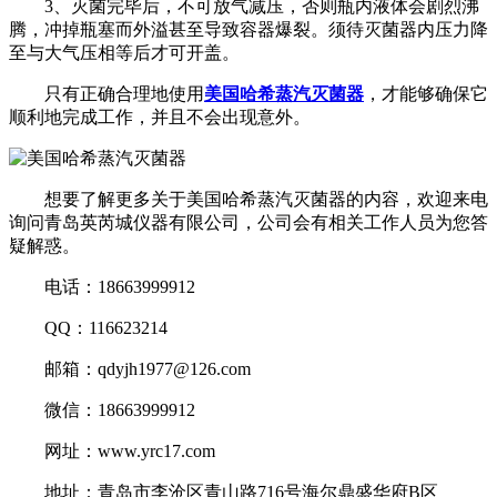
3、灭菌完毕后，不可放气减压，否则瓶内液体会剧烈沸
腾，冲掉瓶塞而外溢甚至导致容器爆裂。须待灭菌器内压力降
至与大气压相等后才可开盖。
只有正确合理地使用
美国哈希蒸汽灭菌器
，才能够确保它
顺利地完成工作，并且不会出现意外。
想要了解更多关于美国哈希蒸汽灭菌器的内容，欢迎来电
询问青岛英芮城仪器有限公司，公司会有相关工作人员为您答
疑解惑。
电话：18663999912
QQ：116623214
邮箱：qdyjh1977@126.com
微信：18663999912
网址：www.yrc17.com
地址：青岛市李沧区青山路716号海尔鼎盛华府B区