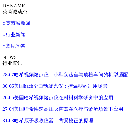
DYNAMIC
英芮诚动态
○
英芮城新闻
○
行业新闻
○
常见问答
NEWS
行业资讯
28-07
哈希视频熔点仪：小型实验室与质检车间的机型适配
30-06
美国hach全自动旋光仪：控温型的适用场景
26-05
美国哈希视频熔点仪在材料科学研究中的应用
27-04
美国哈希快速高压灭菌器在医疗与诊所场景下应用
31-03
哈希原子吸收仪器：背景校正的原理