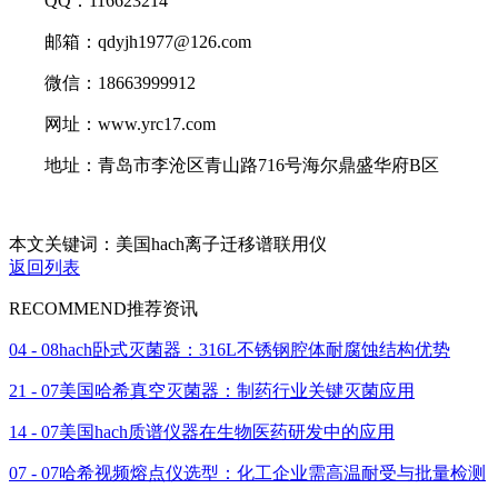
QQ：116623214
邮箱：qdyjh1977@126.com
微信：18663999912
网址：www.yrc17.com
地址：青岛市李沧区青山路716号海尔鼎盛华府B区
本文关键词：美国hach离子迁移谱联用仪
返回列表
RECOMMEND
推荐资讯
04 - 08
hach卧式灭菌器：316L不锈钢腔体耐腐蚀结构优势
21 - 07
美国哈希真空灭菌器：制药行业关键灭菌应用
14 - 07
美国hach质谱仪器在生物医药研发中的应用
07 - 07
哈希视频熔点仪选型：化工企业需高温耐受与批量检测