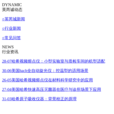
DYNAMIC
英芮诚动态
○
英芮城新闻
○
行业新闻
○
常见问答
NEWS
行业资讯
28-07
哈希视频熔点仪：小型实验室与质检车间的机型适配
30-06
美国hach全自动旋光仪：控温型的适用场景
26-05
美国哈希视频熔点仪在材料科学研究中的应用
27-04
美国哈希快速高压灭菌器在医疗与诊所场景下应用
31-03
哈希原子吸收仪器：背景校正的原理