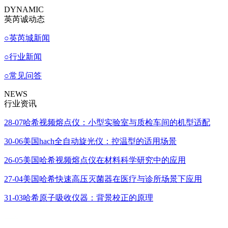
DYNAMIC
英芮诚动态
○
英芮城新闻
○
行业新闻
○
常见问答
NEWS
行业资讯
28-07
哈希视频熔点仪：小型实验室与质检车间的机型适配
30-06
美国hach全自动旋光仪：控温型的适用场景
26-05
美国哈希视频熔点仪在材料科学研究中的应用
27-04
美国哈希快速高压灭菌器在医疗与诊所场景下应用
31-03
哈希原子吸收仪器：背景校正的原理