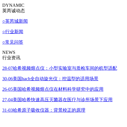
DYNAMIC
英芮诚动态
○
英芮城新闻
○
行业新闻
○
常见问答
NEWS
行业资讯
28-07
哈希视频熔点仪：小型实验室与质检车间的机型适配
30-06
美国hach全自动旋光仪：控温型的适用场景
26-05
美国哈希视频熔点仪在材料科学研究中的应用
27-04
美国哈希快速高压灭菌器在医疗与诊所场景下应用
31-03
哈希原子吸收仪器：背景校正的原理