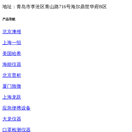
地址：青岛市李沧区青山路716号海尔鼎世华府B区
产品
导航
北京澳维
上海一恒
美国哈希
海能仪器
北京普析
厦门致微
上海龙跃
应急便携设备
大龙仪器
口罩检测仪器