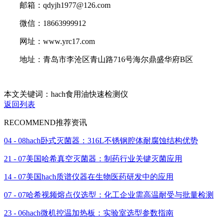
邮箱：qdyjh1977@126.com
微信：18663999912
网址：www.yrc17.com
地址：青岛市李沧区青山路716号海尔鼎盛华府B区
本文关键词：hach食用油快速检测仪
返回列表
RECOMMEND
推荐资讯
04 - 08
hach卧式灭菌器：316L不锈钢腔体耐腐蚀结构优势
21 - 07
美国哈希真空灭菌器：制药行业关键灭菌应用
14 - 07
美国hach质谱仪器在生物医药研发中的应用
07 - 07
哈希视频熔点仪选型：化工企业需高温耐受与批量检测
23 - 06
hach微机控温加热板：实验室选型参数指南