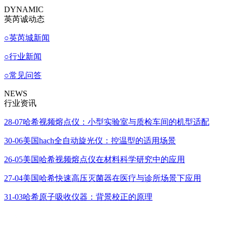
DYNAMIC
英芮诚动态
○
英芮城新闻
○
行业新闻
○
常见问答
NEWS
行业资讯
28-07
哈希视频熔点仪：小型实验室与质检车间的机型适配
30-06
美国hach全自动旋光仪：控温型的适用场景
26-05
美国哈希视频熔点仪在材料科学研究中的应用
27-04
美国哈希快速高压灭菌器在医疗与诊所场景下应用
31-03
哈希原子吸收仪器：背景校正的原理