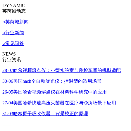
DYNAMIC
英芮诚动态
○
英芮城新闻
○
行业新闻
○
常见问答
NEWS
行业资讯
28-07
哈希视频熔点仪：小型实验室与质检车间的机型适配
30-06
美国hach全自动旋光仪：控温型的适用场景
26-05
美国哈希视频熔点仪在材料科学研究中的应用
27-04
美国哈希快速高压灭菌器在医疗与诊所场景下应用
31-03
哈希原子吸收仪器：背景校正的原理