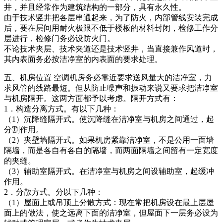
井，并且经常作为建筑结构的一部分，具有永久性。
由于技术竖井把各层串通起来，为了防火，内部管线安装完成
后，要在层间用耐火极限不低于楼板的材料封闭，检修工作分
层进行，检修门务必设防火门。
不论技术夹层、技术夹道还是技术竖井，当直接兼作风道时，
其内表面务必按洁净室的内表面的要求处理。
五、机房位置
空调机房务必靠近要求送风量大的洁净室，力
求风管的线路最短。但从防止噪声和振动来说又要求把洁净室
与机房隔开。这两方面都予以考虑。隔开方式有：
1．构造分离方式。有以下几种：
（1）沉降缝隔开式。使沉降缝在洁净室与机房之间通过，起
分割作用。
（2）夹壁墙隔开式。如果机房紧靠洁净室，不是公用一面墙
隔墙，而是各自有各自的隔墙，而两面隔墙之间留有一定宽度
的夹缝。
（3）辅助室隔开式。在洁净室与机房之间设辅助室，起缓冲
作用。
2．分散方式。分以下几种：
（1）屋面上或吊顶上分散方式：现在常把机房设在最上层屋
面上的做法，使之远离下面的洁净室，但屋面下一层务必设为