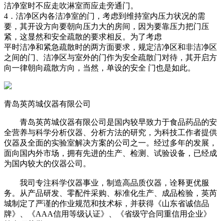
洁净室时不应走吹淋室而应走旁通门。
4．洁净区内各洁净室的门，考虑到维持室内压力状况的需
要，其开设方向要朝向压力大的房间，因为要靠压力把门压
紧，这显然和安全疏散的要求相反。为了考虑
平时洁净和紧急疏散时的两方面要求，规定洁净区和非洁净区
之间的门、洁净区与室外的门作为安全疏散门对待，其开启方
向一律朝向疏散方向，当然，单设的安全 门也是如此。
青岛英芮城仪器有限公司
青岛英芮城仪器有限公司是国内较早致力于食品药品的安
全营养与科学分析仪器、分析方法的研究，为科技工作者提供
仪器及全面的实验室解决方案的公司之一。经过多年的发展，
面向国内外市场，拥有先进的生产、检测、试验设备，已经成
为国内较大的仪器公司。
我司专注科学仪器事业，制造高品质仪器，诠释更优服
务。从产品研发、零配件采购、标准化生产、成品检验，英芮
城制定了严谨的作业规范和技术标，并获得《山东省诚信品
牌》、《AAA信用等级认证》、《省级守合同重信用企业》