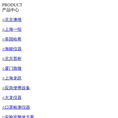
PRODUCT
产品中心
○
北京澳维
○
上海一恒
○
美国哈希
○
海能仪器
○
北京普析
○
厦门致微
○
上海龙跃
○
应急便携设备
○
大龙仪器
○
口罩检测仪器
○
实验室整体方案