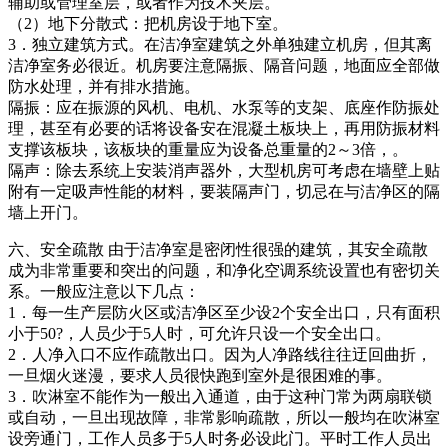
辅助或管理室层，或者作为技术夹层。
（2）地下分散式：把机房设于地下室。
3．独立建筑方式。在洁净室建筑之外单独建立机房，但其离
洁净室务必很近。机房要注意隔振、隔音问题，地面应全部做
防水处理，并有排水措施。
隔振：应在振源的风机、电机、水泵等的支架、底座作防振处
理，甚至有必要的话将设备安在混凝土板块上，再用防振材料
支撑该板块，该板块的重量应为设备总重量的2～3倍，。
隔声：除去系统上安装消声器外，大型机房可考虑在墙壁上贴
附有一定吸声性能的材料，要装隔声门，切忌在与洁净区的隔
墙上开门。
六、安全疏散
由于洁净室是密闭性很强的建筑，其安全疏散
成为非常重要和突出的问题，和净化空调系统设置也有密切关
系。一般应注意以下几点：
1．每一生产层防火区或洁净区至少设2个安全出口，只有面积
小于50?，人员少于5人时，可允许只设一个安全出口。
2．人净入口不应作疏散出口。因为人净路线往往迂回曲折，
一旦烟火迷漫，要求人员很快跑到室外是很困难的事。
3．吹淋室不能作为一般出入通道，由于这种门常为两扇联锁
或自动，一旦出现故障，非常影响疏散，所以一般均在吹淋室
设旁通门，工作人员多于5人时务必设此门。平时工作人员出