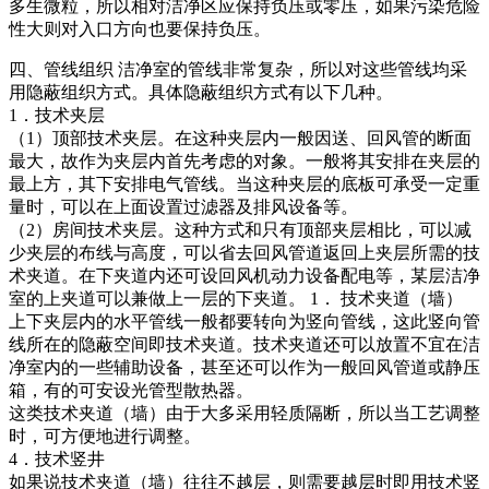
多生微粒，所以相对洁净区应保持负压或零压，如果污染危险
性大则对入口方向也要保持负压。
四、管线组织
洁净室的管线非常复杂，所以对这些管线均采
用隐蔽组织方式。具体隐蔽组织方式有以下几种。
1．技术夹层
（1）顶部技术夹层。在这种夹层内一般因送、回风管的断面
最大，故作为夹层内首先考虑的对象。一般将其安排在夹层的
最上方，其下安排电气管线。当这种夹层的底板可承受一定重
量时，可以在上面设置过滤器及排风设备等。
（2）房间技术夹层。这种方式和只有顶部夹层相比，可以减
少夹层的布线与高度，可以省去回风管道返回上夹层所需的技
术夹道。在下夹道内还可设回风机动力设备配电等，某层洁净
室的上夹道可以兼做上一层的下夹道。 1． 技术夹道（墙）
上下夹层内的水平管线一般都要转向为竖向管线，这此竖向管
线所在的隐蔽空间即技术夹道。技术夹道还可以放置不宜在洁
净室内的一些辅助设备，甚至还可以作为一般回风管道或静压
箱，有的可安设光管型散热器。
这类技术夹道（墙）由于大多采用轻质隔断，所以当工艺调整
时，可方便地进行调整。
4．技术竖井
如果说技术夹道（墙）往往不越层，则需要越层时即用技术竖