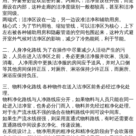
用。外窗务必是双层密封窗。内廊式：洁净室设在外围，而走
廊设在内部，这种走廊的洁净度级别一般都较高，甚至和洁净
室同级。
两端式：洁净区设在一边，另一边设准洁净和辅助用房。
核心式：为了节约用地、缩短管线，可以洁净区为核心，上下
左右被各种辅助用房和隐蔽管道的空间包围起来，这种方式避
开室外气候对洁净区的影响，减少了冷热能耗，利于节能。
二、人身净化路线
为了在操作中尽量减少人活动产生的污
染，人员在进入洁净区之前，务必更换洁净服并吹淋、洗澡、
消毒。 人净用房中更换洁净服的房间应予送风，并对入口侧
等其他房间保持正压，对厕所、淋浴保持少许正压，而厕所、
淋浴应保持负压。
三、物料净化路线
各种物件在送入洁净区前务必经过净化处
理。
物料净化路线与人净路线应分开，如果物料与人员只能在同一
处进入洁净室，也务必分门而入，物料并先经过粗净化处理。
对于生产流水线不强的场合在物料路线中间可设中间库。
如果生产流水线很强，则采用直通式物料路线，有时还需要在
直通路线中间设多次净化、传递设施。
在系统设计上，物净用房的粗净化和精净化阶段由于会吹落很